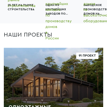
25 ЛЕТ НА РЫНКЕ
ОДИН ИЗ
ЗАВОДСКОЕ
СТРОИТЕЛЬСТВА
КРУПНЕЙШИХ
ПРОИЗВОДСТВ
ЗАВОДОВ ПО
ДОМОВ НА
ПРОИЗВОДСТВУ
ВЫСОКОТОЧН
ДОМОВ В РОССИИ
ОБОРУДОВАНИ
НАШИ ПРОЕКТЫ
91 ПРОЕКТ
ОДНОЭТАЖНЫЕ