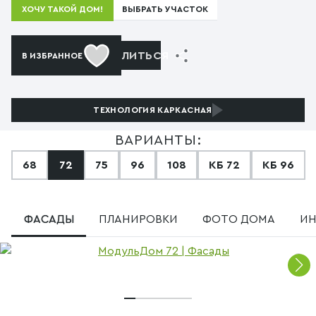
ВЫБРАТЬ УЧАСТОК
ХОЧУ ТАКОЙ ДОМ!
ПОДЕЛИТЬСЯ
В ИЗБРАННОЕ
ТЕХНОЛОГИЯ
КАРКАСНАЯ
ВАРИАНТЫ:
68
72
75
96
108
КБ 72
КБ 96
ФАСАДЫ
ПЛАНИРОВКИ
ФОТО ДОМА
ИН