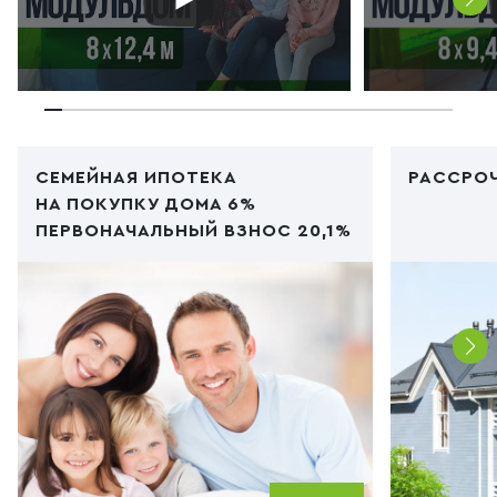
СЕМЕЙНАЯ ИПОТЕКА
РАССРОЧ
НА ПОКУПКУ ДОМА 6%
ПЕРВОНАЧАЛЬНЫЙ ВЗНОС 20,1%
Код PHP
/img/ipoteka1.jpg"
Код PHP
/i
type="image/webp">
type="im