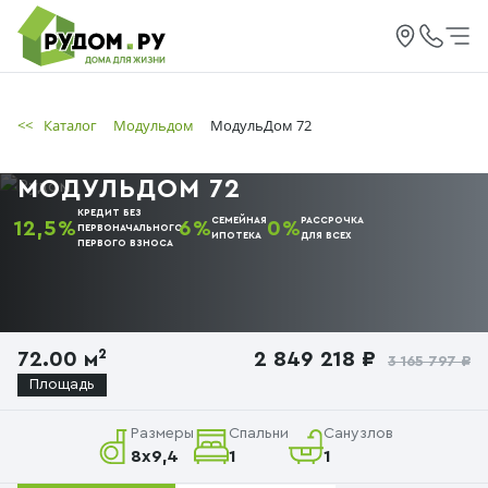
<<
Каталог
Модульдом
МодульДом 72
МОДУЛЬДОМ 72
КРЕДИТ БЕЗ
СЕМЕЙНАЯ
РАССРОЧКА
12,5%
6%
0%
ПЕРВОНАЧАЛЬНОГО
ИПОТЕКА
ДЛЯ ВСЕХ
ПЕРВОГО
ВЗНОСА
72.00 м²
2 849 218 ₽
3 165 797 ₽
Площадь
Размеры
Спальни
Санузлов
8x9,4
1
1