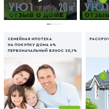
СЕМЕЙНАЯ ИПОТЕКА
РАССРОЧ
НА ПОКУПКУ ДОМА 6%
ПЕРВОНАЧАЛЬНЫЙ ВЗНОС 20,1%
Код PHP
/img/ipoteka1.jpg"
Код PHP
/i
type="image/webp">
type="im