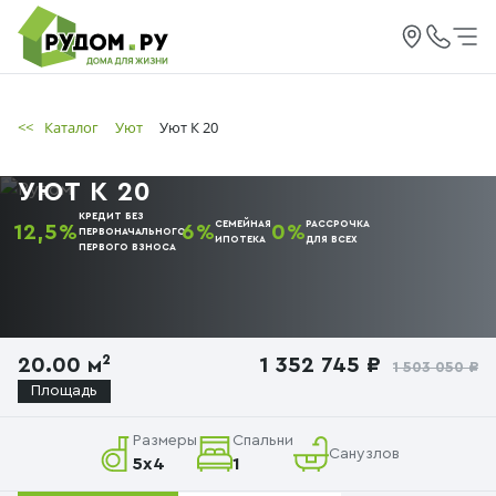
<<
Каталог
Уют
Уют К 20
УЮТ К 20
КРЕДИТ БЕЗ
СЕМЕЙНАЯ
РАССРОЧКА
12,5%
6%
0%
ПЕРВОНАЧАЛЬНОГО
ИПОТЕКА
ДЛЯ ВСЕХ
ПЕРВОГО
ВЗНОСА
20.00 м²
1 352 745 ₽
1 503 050 ₽
Площадь
Размеры
Спальни
Санузлов
5х4
1