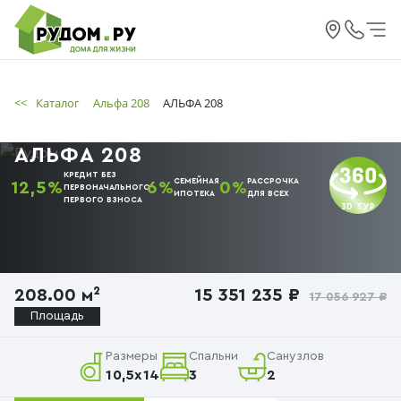
<<
Каталог
Альфа 208
АЛЬФА 208
АЛЬФА 208
КРЕДИТ БЕЗ
СЕМЕЙНАЯ
РАССРОЧКА
12,5%
6%
0%
ПЕРВОНАЧАЛЬНОГО
ИПОТЕКА
ДЛЯ ВСЕХ
ПЕРВОГО
ВЗНОСА
3D ТУР
208.00 м²
15 351 235 ₽
17 056 927 ₽
Площадь
Размеры
Спальни
Санузлов
10,5x14
3
2