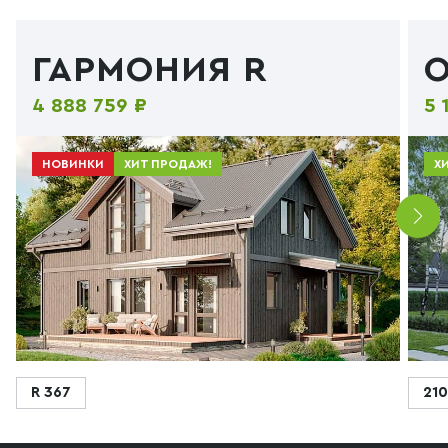
ГАРМОНИЯ R
4 888 759 ₽
5 
НОВИНКИ
ХИТ ПРОДАЖ!
Х
R 367
210