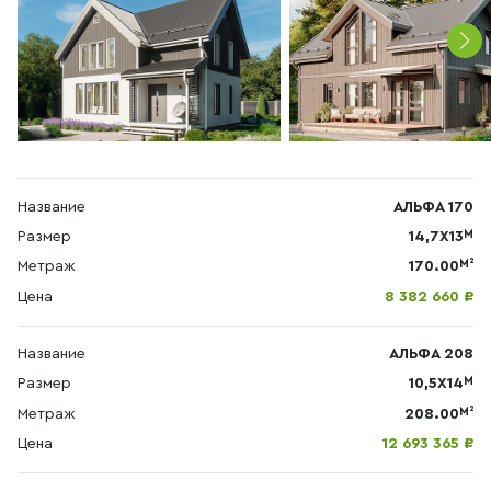
Название
АЛЬФА 170
М
Размер
14,7X13
М²
Метраж
170.00
Цена
8 382 660 ₽
Название
АЛЬФА 208
М
Размер
10,5X14
М²
Метраж
208.00
Цена
12 693 365 ₽