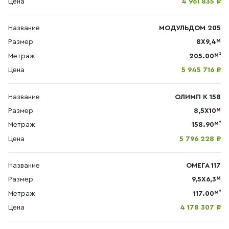
Цена
4 961 835 ₽
Название
МОДУЛЬДОМ 205
М
Размер
8X9,4
М²
Метраж
205.00
Цена
5 945 716 ₽
Название
ОЛИМП К 158
М
Размер
8,5Х10
М²
Метраж
158.90
Цена
5 796 228 ₽
Название
ОМЕГА 117
М
Размер
9,5Х6,3
М²
Метраж
117.00
Цена
4 178 307 ₽