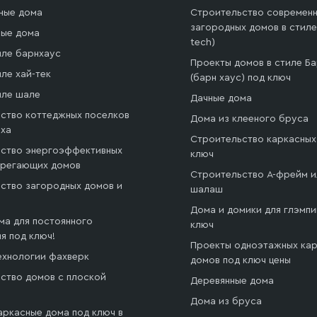
ные дома
Строительство современн
загородных домов в стиле 
ые дома
tech)
иле барнхаус
Проекты домов в стиле Б
ле хай-тек
(барн хаус) под ключ
иле шале
Дачные дома
ство коттеджных поселков
Дома из клееного бруса
ыха
Строительство каркасных
ство энергоэффективных
ключ
ерегающих домов
Строительство А-фрейм и
ство загородных домов и
шалаш
й
Дома и домики для глэмпи
ма для постоянного
ключ
я под ключ!
Проекты одноэтажных ка
ехнологии фахверк
домов под ключ цены
ство домов с плоской
Деревянные дома
Дома из бруса
аркасные дома под ключ в